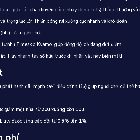
h hoạt giữa các pha chuyền bóng nhảy (Jumpsets) thông thường và
và trọng lực lớn, khiến bóng rơi xuống cực nhanh và khó đoán.
ilt) của người chơi.
 tự như Timeskip Kyamo, giúp đồng đội dễ dàng dứt điểm.
hất
. Hãy nhanh tay sở hữu trước khi nhân vật này biến mất!
t
 phát hành đã “mạnh tay” điều chỉnh tỉ lệ giúp người chơi dễ thở hơ
c giảm một nửa, từ
200 xuống còn 100
.
bility được tăng gấp đôi từ
0.5% lên 1%
.
n phí