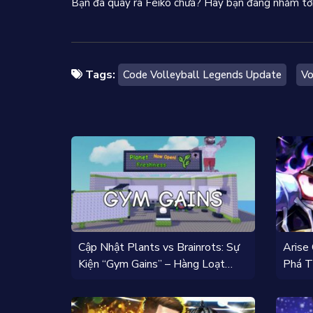
Bạn đã quay ra Feiko chưa? Hay bạn đang nhắm tới 
Tags:
Code Volleyball Legends Update
Vo
Cập Nhật Plants vs Brainrots: Sự
Arise
Kiện “Gym Gains” – Hàng Loạt
Phá T
Plant và Brainrot Mới!