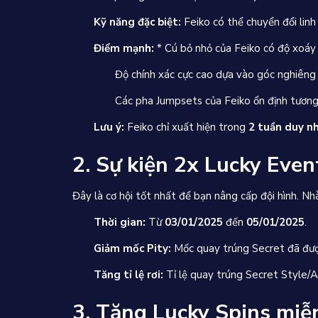
Kỹ năng đặc biệt:
Feiko có thể chuyển đổi lin
Điểm mạnh:
* Cú bỏ nhỏ của Feiko có độ xoáy 
Độ chính xác cực cao dựa vào góc nghiêng (t
Các pha Jumpsets của Feiko ổn định tương
Lưu ý:
Feiko chỉ xuất hiện trong
2 tuần duy n
2. Sự kiện 2x Lucky Even
Đây là cơ hội tốt nhất để bạn nâng cấp đội hình. Nhà
Thời gian:
Từ
03/01/2025
đến
05/01/2025
.
Giảm mốc Pity:
Mốc quay trúng Secret đã đượ
Tăng tỉ lệ rơi:
Tỉ lệ quay trúng Secret Style/A
3. Tặng Lucky Spins miễ