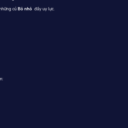
 những cú
Bỏ nhỏ
đầy uy lực.
n: