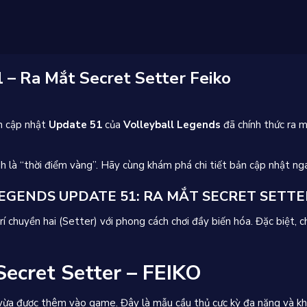
 – Ra Mắt Secret Setter Feiko
n cập nhật
Update 51
của
Volleyball Legends
đã chính thức ra m
 là “thời điểm vàng”. Hãy cùng khám phá chi tiết bản cập nhật ng
GENDS UPDATE 51: RA MẮT SECRET SETTER 
chuyền hai (Setter) với phong cách chơi đầy biến hóa. Đặc biệt, chu
Secret Setter – FEIKO
vừa được thêm vào game. Đây là mẫu cầu thủ cực kỳ đa năng và kh