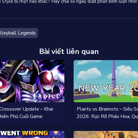
Style bí mật nào khác? Hãy chia sẻ ngay dưới phần bình luận nhé!
lleyball Legends
Bài viết liên quan
 Crossover Update – Khai
Plants vs Brainrots – Siêu S
hiên Phú Cuối Game
2026: Rực Rỡ Pháo Hoa, Qu
Tặng Thả Ga