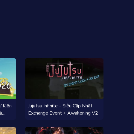
ự Kiện
Jujutsu Infinite – Siêu Cập Nhật
à
Exchange Event + Awakening V2