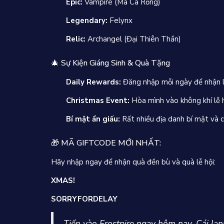
Epic:
Vampire (Ma Cà Rồng)
Legendary:
Felynx
Relic:
Archangel (Đại Thiên Thần)
🎄 Sự Kiện Giáng Sinh & Quà Tặng
Daily Rewards:
Đăng nhập mỗi ngày để nhận lư
Christmas Event:
Hòa mình vào không khí lễ hộ
Bí mật ẩn giấu:
Rất nhiều địa danh bí mật và 
🎁 MÃ GIFTCODE MỚI NHẤT:
Hãy nhập ngay để nhận quà đền bù và quà lễ hội:
XMAS!
SORRYFORDELAY
Tiến vào Frostpire ngay hôm nay. Cái lạn