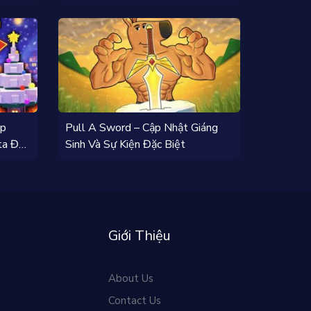
Tặng Thả Ga
ập
Pull A Sword – Cập Nhật Giáng
ta Đã
Sinh Và Sự Kiện Đặc Biệt
Giới Thiệu
About Us
Contact Us