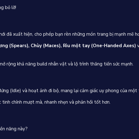
g bỏ lỡ!
ới đã xuất hiện, cho phép bạn rèn những món trang bị mạnh mẽ hơ
ơng (Spears), Chùy (Maces), Rìu một tay (One-Handed Axes)
v
ở rộng khả năng build nhân vật và lộ trình thăng tiến sức mạnh.
ứng (Idle) và hoạt ảnh đi bộ, mang lại cảm giác uy phong của một 
 tinh chỉnh mượt mà, nhanh nhẹn và phản hồi tốt hơn.
yền năng này?