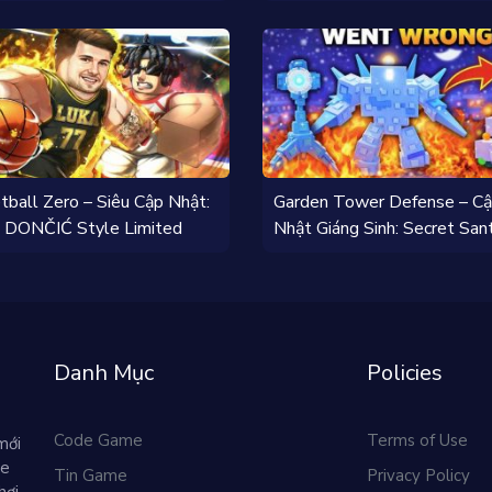
và Brainrot Mới!
tball Zero – Siêu Cập Nhật:
Garden Tower Defense – C
DONČIĆ Style Limited
Nhật Giáng Sinh: Secret San
Đến!
Danh Mục
Policies
Code Game
Terms of Use
mới
me
Tin Game
Privacy Policy