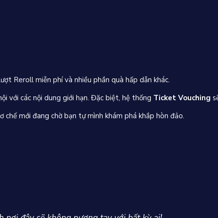
ợt Reroll miễn phí và nhiều phần quà hấp dẫn khác.
i với các nội dung giới hạn. Đặc biệt, hệ thống
Ticket Vouching
sẽ
cơ chế mới đang chờ bạn tự mình khám phá khắp hòn đảo.
h nơi đây sẽ không nương tay với bất kỳ ai!