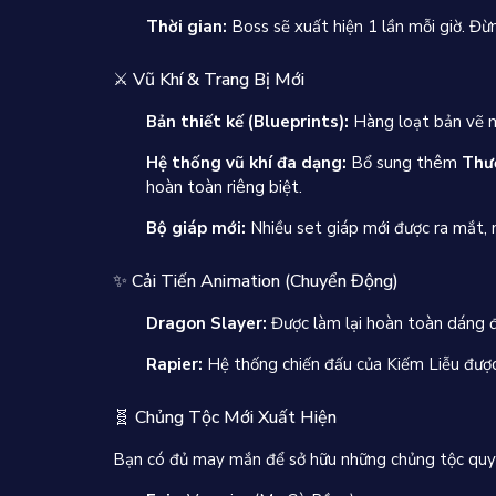
Thời gian:
Boss sẽ xuất hiện 1 lần mỗi giờ. Đừn
⚔️ Vũ Khí & Trang Bị Mới
Bản thiết kế (Blueprints):
Hàng loạt bản vẽ m
Hệ thống vũ khí đa dạng:
Bổ sung thêm
Thư
hoàn toàn riêng biệt.
Bộ giáp mới:
Nhiều set giáp mới được ra mắt, m
✨ Cải Tiến Animation (Chuyển Động)
Dragon Slayer:
Được làm lại hoàn toàn dáng đ
Rapier:
Hệ thống chiến đấu của Kiếm Liễu được
🧬 Chủng Tộc Mới Xuất Hiện
Bạn có đủ may mắn để sở hữu những chủng tộc qu