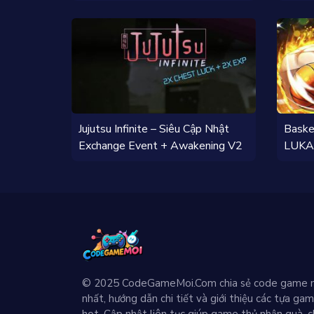
Plant 
Jujutsu Infinite – Siêu Cập Nhật
Baske
Exchange Event + Awakening V2
LUKA 
© 2025 CodeGameMoi.Com chia sẻ code game 
nhất, hướng dẫn chi tiết và giới thiệu các tựa ga