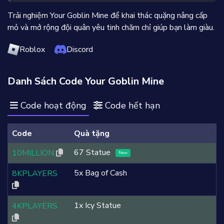
Trải nghiệm Your Goblin Mine để khai thác quặng nâng cấp
mỏ và mở rộng đội quân yêu tinh chăm chỉ giúp bạn làm giàu.
Roblox
Discord
Danh Sách Code Your Goblin Mine
Code hoạt động
Code hết hạn
Code
Quà tặng
67 Statue
10MILLION
New
5x Bag of Cash
8KPLAYERS
1x Icy Statue
4KPLAYERS