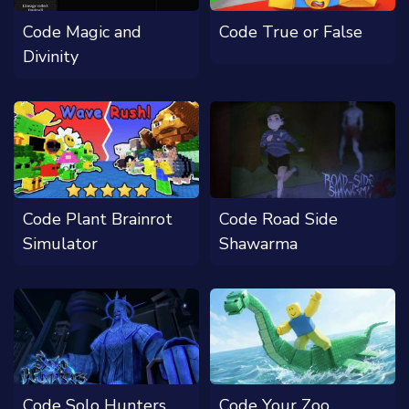
Code Magic and
Code True or False
Divinity
Code Plant Brainrot
Code Road Side
Simulator
Shawarma
Code Solo Hunters
Code Your Zoo