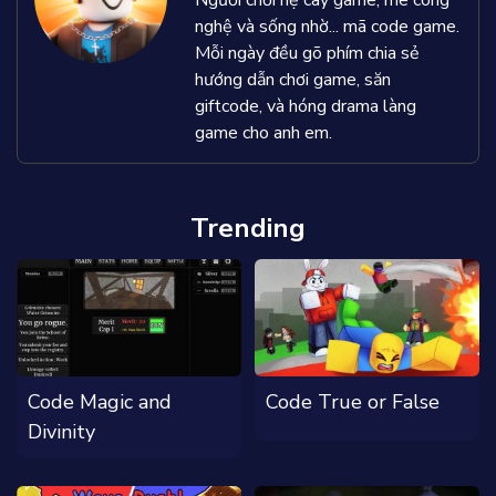
Người chơi hệ cày game, mê công
nghệ và sống nhờ... mã code game.
Mỗi ngày đều gõ phím chia sẻ
hướng dẫn chơi game, săn
giftcode, và hóng drama làng
game cho anh em.
Trending
Code Magic and
Code True or False
Divinity