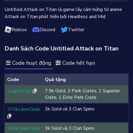
Untitled Attack on Titan là game lấy cảm hứng từ anime
Attack on Titan phát triển bởi Headless and Mid.
Roblox
Discord
Twitter
Danh Sách Code Untitled Attack on Titan
Code hoạt động
Code hết hạn
Code
Quà tặng
7.5k Gold, 3 Perk Crates, 1 Superior
AugustPoll
Crate, 1 Elite Perk Crate
3k Gold và 3 Clan Spins
370kLikesCode
3k Gold và 3 Clan Spins
360kLikesCode