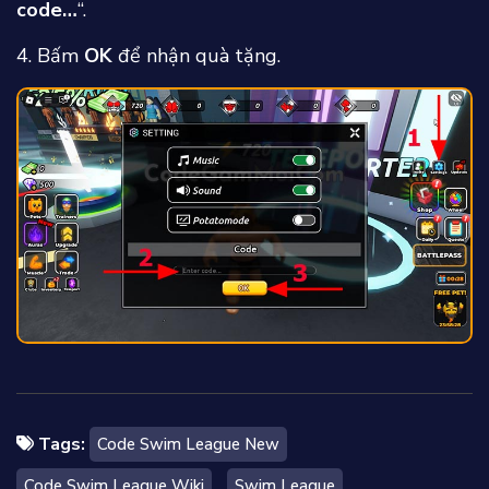
code…
“.
4. Bấm
OK
để nhận quà tặng.
Tags:
Code Swim League New
Code Swim League Wiki
Swim League