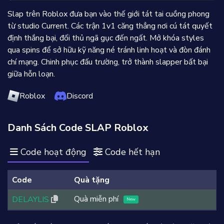
Slap trên Roblox đưa bạn vào thế giới tát tai cuồng phong
từ studio Current. Các trận 1v1 căng thẳng nơi cú tát quyết
định thắng bại, đối thủ ngã gục đến ngất. Mở khóa styles
qua spins để sở hữu kỹ năng né tránh linh hoạt và đòn đánh
chí mạng. Chinh phục đấu trường, trở thành slapper bất bại
giữa hỗn loạn.
Roblox
Discord
Danh Sách Code SLAP Roblox
Code hoạt động
Code hết hạn
Code
Quà tặng
Quà miễn phí
DELAYLIS
New