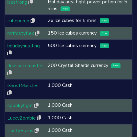
Holiday area fight power potion for 5
icestrong
mins
New
2x Ice cubes for 5 mins
cubepump
New
150 Ice cubes currency
mrfrostyflex
New
500 Ice cubes currency
holidayhustling
New
200 Crystal Shards currency
dripsaucemaster
New
1,000 Cash
GhostMuscles
1,000 Cash
spookyfight
1,000 Cash
LuckyZombie
1,000 Cash
TastyBrains