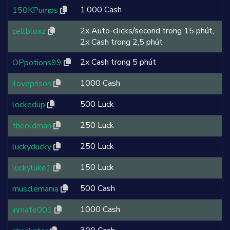
1,000 Cash
150KPumps
2x Auto-clicks/second trong 15 phút,
cellbloxz
2x Cash trong 2,5 phút
2x Cash trong 5 phút
OPpotions99
1000 Cash
iloveprison
500 Luck
lockedup
250 Luck
theoldman
250 Luck
luckyducky
150 Luck
luckyluke1
500 Cash
musclemania
1000 Cash
inmate001