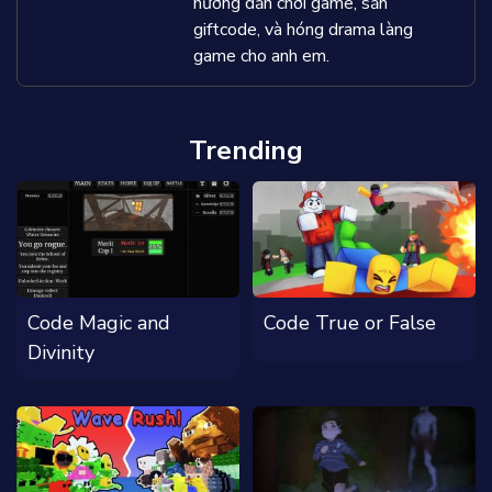
hướng dẫn chơi game, săn
giftcode, và hóng drama làng
game cho anh em.
Trending
Code Magic and
Code True or False
Divinity