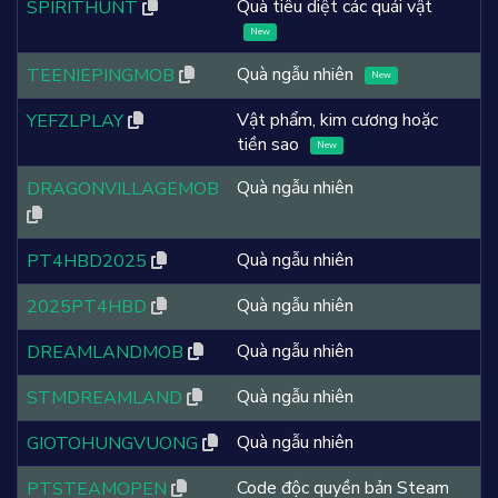
Quà tiêu diệt các quái vật
SPIRITHUNT
New
Quà ngẫu nhiên
TEENIEPINGMOB
New
Vật phẩm, kim cương hoặc
YEFZLPLAY
tiền sao
New
Quà ngẫu nhiên
DRAGONVILLAGEMOB
Quà ngẫu nhiên
PT4HBD2025
Quà ngẫu nhiên
2025PT4HBD
Quà ngẫu nhiên
DREAMLANDMOB
Quà ngẫu nhiên
STMDREAMLAND
Quà ngẫu nhiên
GIOTOHUNGVUONG
Code độc quyền bản Steam
PTSTEAMOPEN