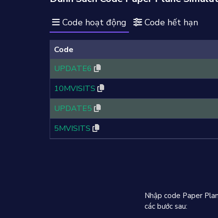
Code hoạt động
Code hết hạn
Code
UPDATE6
10MVISITS
UPDATE5
5MVISITS
Nhập code Paper Plane
các bước sau: