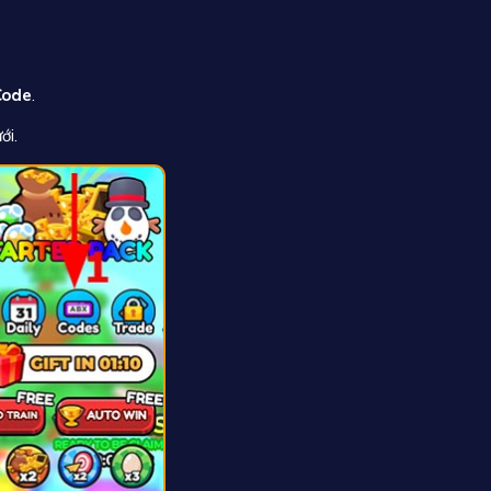
Code
.
ới.