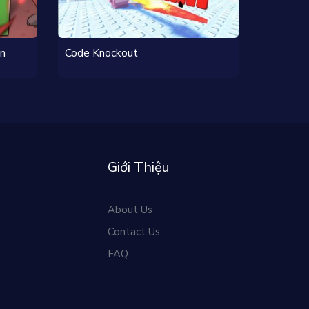
on
Code Knockout
Giới Thiệu
About Us
Contact Us
FAQ