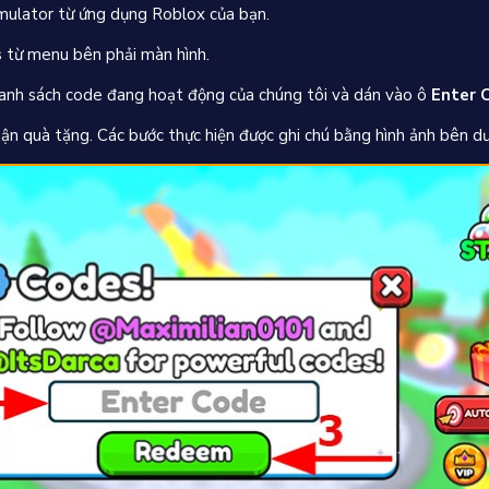
mulator từ ứng dụng Roblox của bạn.
s
từ menu bên phải màn hình.
anh sách code đang hoạt động của chúng tôi và dán vào ô
Enter 
 quà tặng. Các bước thực hiện được ghi chú bằng hình ảnh bên dư