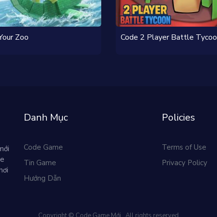
Your Zoo
Code 2 Player Battle Tyco
Danh Mục
Policies
Code Game
Terms of Use
mới
me
Tin Game
Privacy Policy
hơi
Hướng Dẫn
Copyright © Code Game Mới . All rights reserved