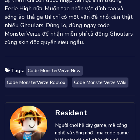
dị, thậm chí còn được nhập vai học sinh trường
Eerie High nữa. Muốn tạo nhân vật đỉnh cao và
sống ảo thả ga thì chỉ có một vấn đề nhỏ: cần thật
nhiều Ghoulars. Đừng lo, dùng ngay code
MonsterVerze để nhận miễn phí cả đống Ghoulars
cùng skin độc quyền siêu ngầu.
Tags:
Code MonsterVerze New
Code MonsterVerze Roblox
Code MonsterVerze Wiki
Resident
Người chơi hệ cày game, mê công
nghệ và sống nhờ... mã code game.