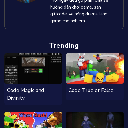
Mỗi ngày đều gõ phím chia sẻ
hướng dẫn chơi game, săn
giftcode, và hóng drama làng
game cho anh em.
Trending
Code Magic and
Code True or False
Divinity