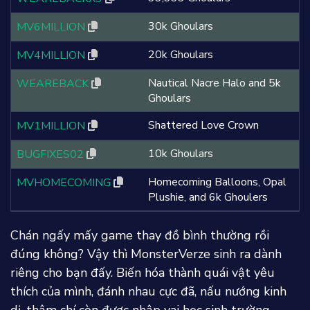
30k Ghoulars
MV6MILLION
20k Ghoulars
MV4MILLION
Nautical Nacre Halo and 5k
WEAREBACK
Ghoulars
Shattered Love Crown
MV1MILLION
10k Ghoulars
BUGFIXES02
Homecoming Balloons, Opal
MVHOMECOMING
Plushie, and 6k Ghoulers
Chán ngấy mấy game thay đồ bình thường rồi
đúng không? Vậy thì MonsterVerze sinh ra dành
riêng cho bạn đấy. Biến hóa thành quái vật yêu
thích của mình, đánh nhau cực đã, nấu nướng kinh