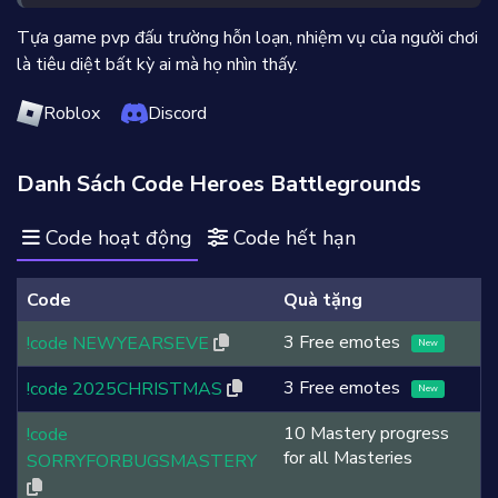
Tựa game pvp đấu trường hỗn loạn, nhiệm vụ của người chơi
là tiêu diệt bất kỳ ai mà họ nhìn thấy.
Roblox
Discord
Danh Sách Code Heroes Battlegrounds
Code hoạt động
Code hết hạn
Code
Quà tặng
3 Free emotes
!code NEWYEARSEVE
New
3 Free emotes
!code 2025CHRISTMAS
New
10 Mastery progress
!code
for all Masteries
SORRYFORBUGSMASTERY