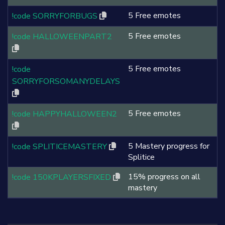
5 Free emotes
!code SORRYFORBUGS
5 Free emotes
!code HALLOWEENPART2
5 Free emotes
!code
SORRYFORSOMANYDELAYS
5 Free emotes
!code HAPPYHALLOWEEN2
5 Mastery progress for
!code SPLITICEMASTERY
Splitice
15% progress on all
!code 150KPLAYERSFIXED
mastery