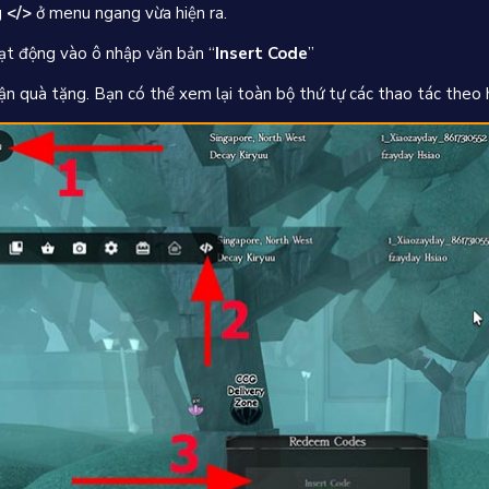
g
</>
ở menu ngang vừa hiện ra.
ạt động vào ô nhập văn bản “
Insert Code
”
n quà tặng. Bạn có thể xem lại toàn bộ thứ tự các thao tác theo h