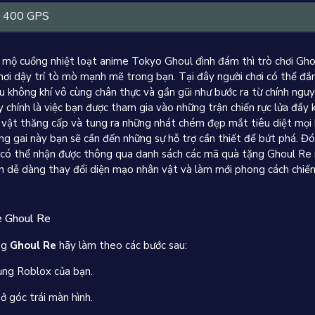
400 GPS
 mộ cuồng nhiệt loạt anime Tokyo Ghoul đình đám thì trò chơi Gho
hơi dậy trí tò mò mạnh mẽ trong bạn.
Tại đây người chơi có thể đ
ầu không khí vô cùng chân thực và gần gũi như bước ra từ chính nguy
chính là việc bạn được tham gia vào những trận chiến rực lửa đầy k
 vật thăng cấp và tung ra những nhát chém đẹp mắt tiêu diệt mọi 
ng gai này bạn sẽ cần đến những sự hỗ trợ cần thiết để bứt phá.
Đó 
có thể nhận được thông qua danh sách các mã quà tặng Ghoul Re 
n dễ dàng thay đổi diện mạo nhân vật và làm mới phong cách chiế
e Ghoul Re
ng
Ghoul Re
hãy làm theo các bước sau:
ụng Roblox của bạn.
ở góc trái màn hình.