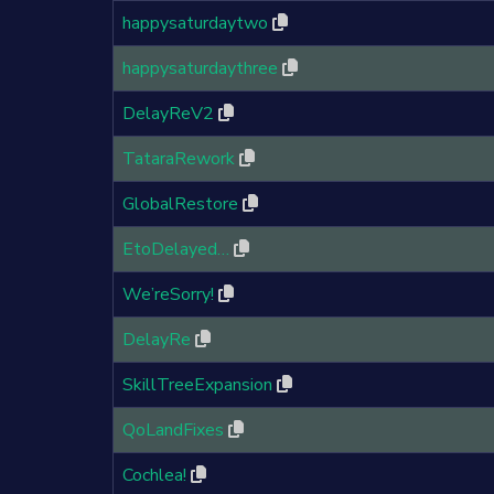
happysaturdaytwo
happysaturdaythree
DelayReV2
TataraRework
GlobalRestore
EtoDelayed…
We’reSorry!
DelayRe
SkillTreeExpansion
QoLandFixes
Cochlea!