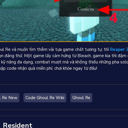
ul Re và muốn tìm thêm vài tựa game chất tương tự, thì
Reaper 
chọn đáng thử. Một game lấy cảm hứng từ Bleach, game kia thì đậm 
g kỹ năng đa dạng, combat mượt mà và không thiếu những pha solo
hập code nhận quà miễn phí, chơi khỏe ngay từ đầu!
l Re New
Code Ghoul Re Wiki
Ghoul Re
Resident