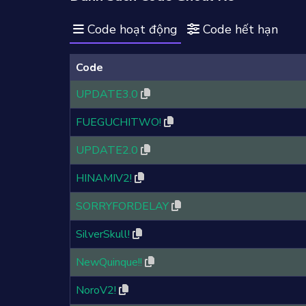
Code hoạt động
Code hết hạn
Code
UPDATE3.0
FUEGUCHITWO!
UPDATE2.0
HINAMIV2!
SORRYFORDELAY
SilverSkull!
NewQuinque!!
NoroV2!