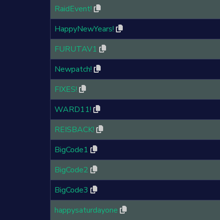
RaidEvent!
HappyNewYears!
FURUTAV1
Newpatch!
FIXES!
WARD11!
REISBACK!
BigCode1
BigCode2
BigCode3
happysaturdayone