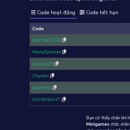
Code hoạt động
Code hết hạn
Code
EpicYear2026
MerryEpicmas
Spooky25
10years
EpicHens
GAMENIGHT
Bạn có thấy chán khi h
Minigames
chắc chắn 