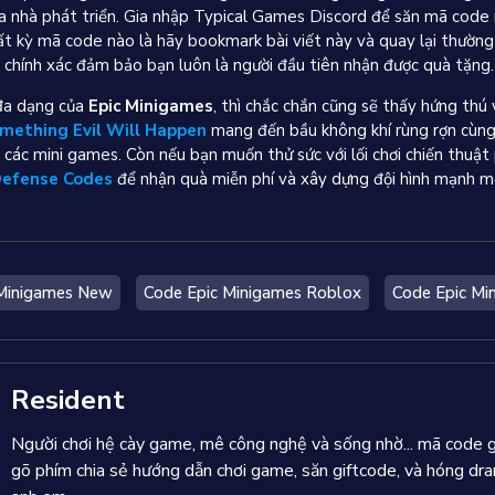
ủa nhà phát triển. Gia nhập Typical Games Discord để săn mã code 
ất kỳ mã code nào là hãy bookmark bài viết này và quay lại thường
, chính xác đảm bảo bạn luôn là người đầu tiên nhận được quà tặng.
 đa dạng của
Epic Minigames
, thì chắc chắn cũng sẽ thấy hứng thú
mething Evil Will Happen
mang đến bầu không khí rùng rợn cùng
 các mini games. Còn nếu bạn muốn thử sức với lối chơi chiến thuậ
Defense Codes
để nhận quà miễn phí và xây dựng đội hình mạnh m
 Minigames New
Code Epic Minigames Roblox
Code Epic Mi
Resident
Người chơi hệ cày game, mê công nghệ và sống nhờ... mã code
gõ phím chia sẻ hướng dẫn chơi game, săn giftcode, và hóng d