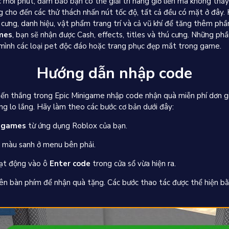
c mỗi phút, đảm bảo bạn có thể giải trí hàng giờ liền mà không th
 cho đến các thử thách nhấn nút tốc độ, tất cả đều có mặt ở đây.
cưng, danh hiệu, vật phẩm trang trí và cả vũ khí để tăng thêm phần
mes
, bạn sẽ nhận được Cash, effects, titles và thú cưng. Những ph
mình các loại pet độc đáo hoặc trang phục đẹp mắt trong game.
Hướng dẫn nhập code
iến thắng trong Epic Minigame nhập code nhận quà miễn phí dơn gi
ng lo lắng. Hãy làm theo các bước cơ bản dưới đây:
nigames
từ ứng dụng Roblox của bạn.
màu sanh ở menu bên phải.
ạt động vào ô
Enter code
trong cửa sổ vừa hiện ra.
ên bàn phím để nhận quà tặng. Các bước thao tác được thể hiện bằ