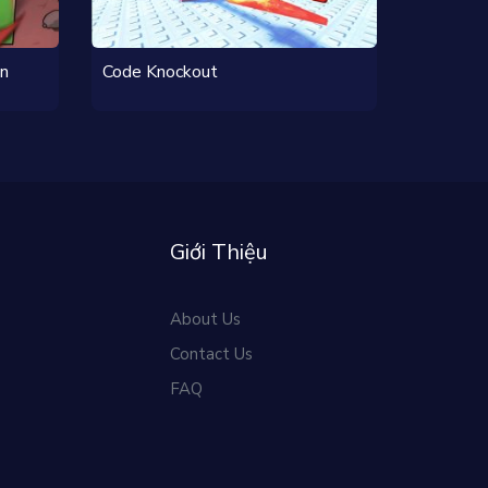
on
Code Knockout
Giới Thiệu
About Us
Contact Us
FAQ