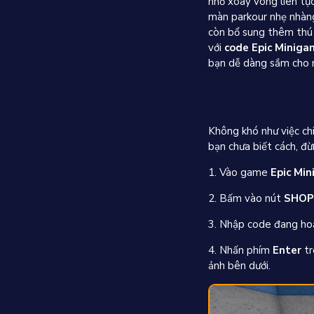
nhỏ xoay vòng liên tụ
màn parkour nhẹ nhàng
còn bổ sung thêm thú 
với
code Epic Miniga
bạn dễ dàng sắm cho 
Không khó như việc ch
bạn chưa biết cách, đừ
1. Vào game
Epic Mi
2. Bấm vào nút
SHOP
3. Nhập code đang ho
4. Nhấn phím
Enter
tr
ảnh bên dưới.