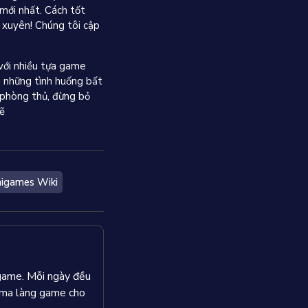
mới nhất. Cách tốt
 xuyên! Chúng tôi cập
 với nhiều tựa game
 những tình huống bất
t phòng thủ, đừng bỏ
ẽ
nigames Wiki
 game. Mỗi ngày đều
rama làng game cho