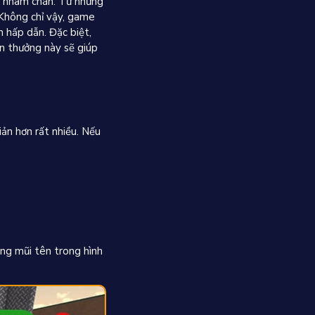
ấy nhàm chán. Từ những
 Không chỉ vậy, game
 hấp dẫn. Đặc biệt,
ần thưởng này sẽ giúp
ản hơn rất nhiều. Nếu
ng mũi tên trong hình