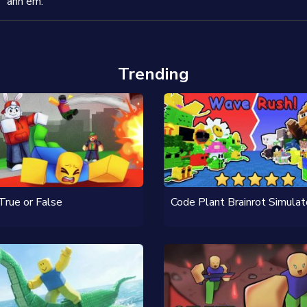
anh em.
Trending
True or False
Code Plant Brainrot Simulat