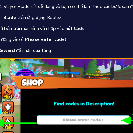
1 Slayer Blade rất dễ dàng và bạn có thể làm theo các bước sau để
r Blade
trên ứng dụng Roblox.
ở bên trái màn hình và nhấp vào nút
Code
.
t động vào ô
Please enter code!
Reward
để nhận quà tặng.