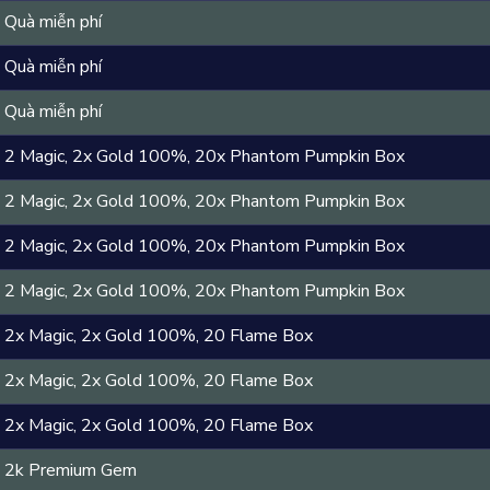
Quà miễn phí
Quà miễn phí
Quà miễn phí
2 Magic, 2x Gold 100%, 20x Phantom Pumpkin Box
2 Magic, 2x Gold 100%, 20x Phantom Pumpkin Box
2 Magic, 2x Gold 100%, 20x Phantom Pumpkin Box
2 Magic, 2x Gold 100%, 20x Phantom Pumpkin Box
2x Magic, 2x Gold 100%, 20 Flame Box
2x Magic, 2x Gold 100%, 20 Flame Box
2x Magic, 2x Gold 100%, 20 Flame Box
2k Premium Gem