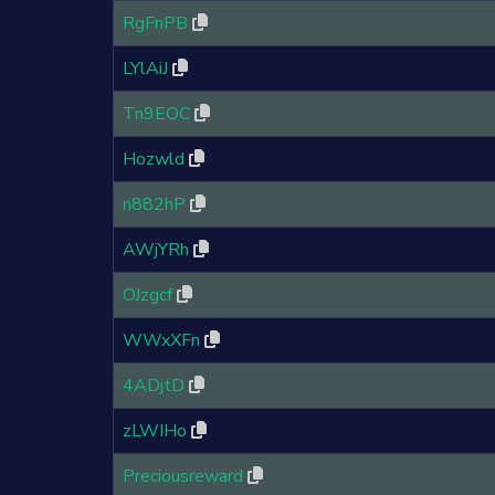
RgFnPB
LYlAiJ
Tn9EOC
Hozwld
n882hP
AWjYRh
OJzgcf
WWxXFn
4ADjtD
zLWIHo
Preciousreward