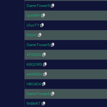
DamnTower5
GcmRiM
c5vxTY
flYznC
DamnTower5
4FSQXG
6BQORS
aAW854
H8CdG4
DamnTower4
9hBhRT