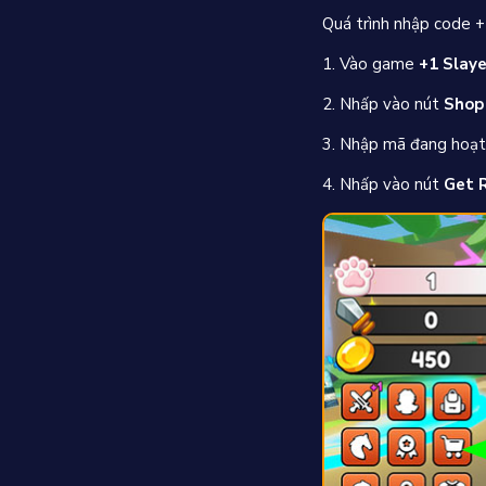
Quá trình nhập code +
1. Vào game
+1 Slaye
2. Nhấp vào nút
Shop
3. Nhập mã đang hoạ
4. Nhấp vào nút
Get 