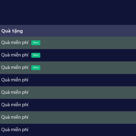
Quà tặng
Quà miễn phí
New
Quà miễn phí
New
Quà miễn phí
New
Quà miễn phí
Quà miễn phí
Quà miễn phí
Quà miễn phí
Quà miễn phí