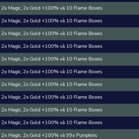
2x Magic, 2x Gold +100% và 10 Flame Boxes
2x Magic, 2x Gold +100% và 10 Flame Boxes
2x Magic, 2x Gold +100% và 10 Flame Boxes
2x Magic, 2x Gold +100% và 10 Flame Boxes
2x Magic, 2x Gold +100% và 10 Flame Boxes
2x Magic, 2x Gold +100% và 10 Flame Boxes
2x Magic, 2x Gold +100% và 10 Flame Boxes
2x Magic, 2x Gold +100% và 10 Flame Boxes
2x Magic, 2x Gold +100% và 10 Flame Boxes
2x Magic, 2x Gold +100% và 10 Flame Boxes
2x Magic, 2x Gold +100% và 99x Pumpkins