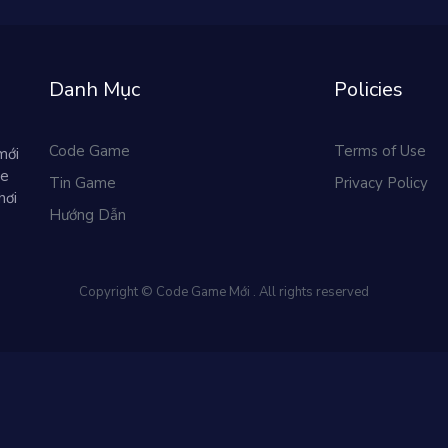
Danh Mục
Policies
Code Game
Terms of Use
mới
me
Tin Game
Privacy Policy
hơi
Hướng Dẫn
Copyright © Code Game Mới . All rights reserved