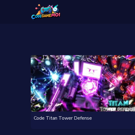
Code Titan Tower Defense