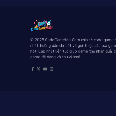
© 2025 CodeGameMoi.Com chia sẻ code game 
nhất, hướng dẫn chi tiết và giới thiệu các tựa ga
hot. Cập nhật liên tục giúp game thủ nhận quà, c
game dễ dàng và thú vị hơn!