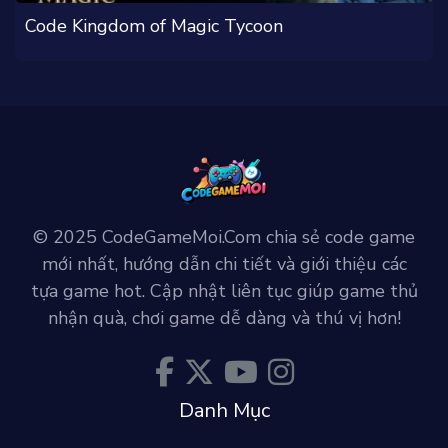
Code Kingdom of Magic Tycoon
© 2025 CodeGameMoi.Com chia sẻ code game
mới nhất, hướng dẫn chi tiết và giới thiệu các
tựa game hot. Cập nhật liên tục giúp game thủ
nhận quà, chơi game dễ dàng và thú vị hơn!
Danh Mục