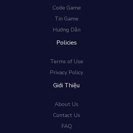
Code Game
Tin Game
Hướng Dẫn
Policies
Terms of Use
Privacy Policy
Giới Thiệu
About Us
Contact Us
FAQ