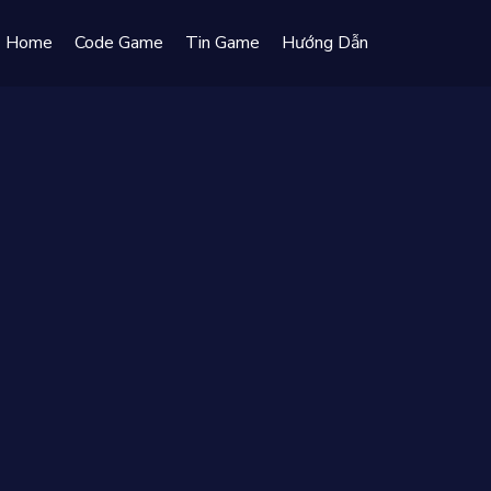
Home
Code Game
Tin Game
Hướng Dẫn