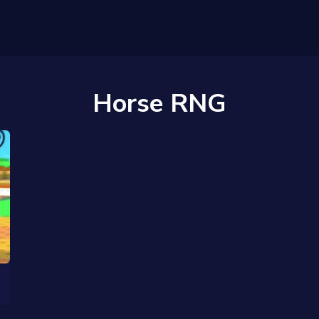
Horse RNG