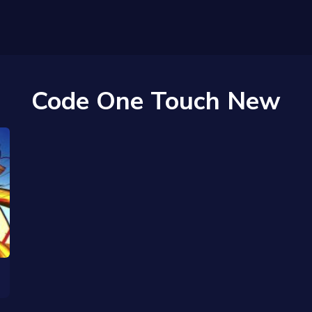
Code One Touch New