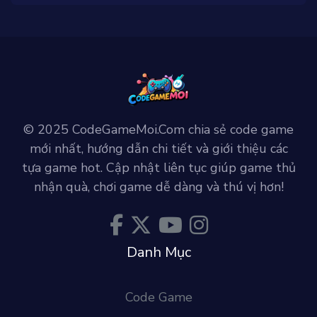
© 2025 CodeGameMoi.Com chia sẻ code game
mới nhất, hướng dẫn chi tiết và giới thiệu các
tựa game hot. Cập nhật liên tục giúp game thủ
nhận quà, chơi game dễ dàng và thú vị hơn!
Danh Mục
Code Game