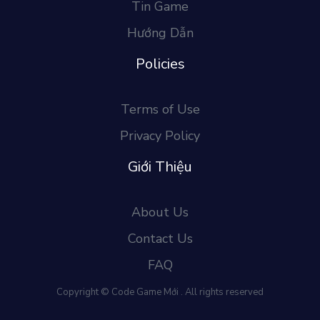
Tin Game
Hướng Dẫn
Policies
Terms of Use
Privacy Policy
Giới Thiệu
About Us
Contact Us
FAQ
Copyright © Code Game Mới . All rights reserved